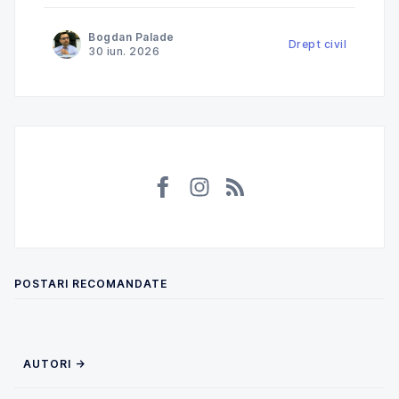
instanță”, explicăm cum Tribunalul Ialomița a
anulat o decizie de impunere prin care ANAF
Bogdan Palade
încerca să taxeze în România venituri deja
Drept civil
30 iun. 2026
impozitate în Norvegia și ce
POSTARI RECOMANDATE
AUTORI →