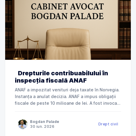
Drepturile contribuabilului în
inspecția fiscală ANAF
ANAF a impozitat venituri deja taxate în Norvegia.
Instanța a anulat decizia. ANAF a impus obligații
fiscale de peste 10 milioane de lei. A fost invocată
încălcarea dreptului la apărare. ANAF a refuzat
deductibilitatea cheltuielilor. Instanța a dat
Bogdan Palade
dreptate contribuabilului. Jurisprudență explicată
Drept civil
30 iun. 2026
de Cabinet Avocat Bogdan Palade DIN SERIA