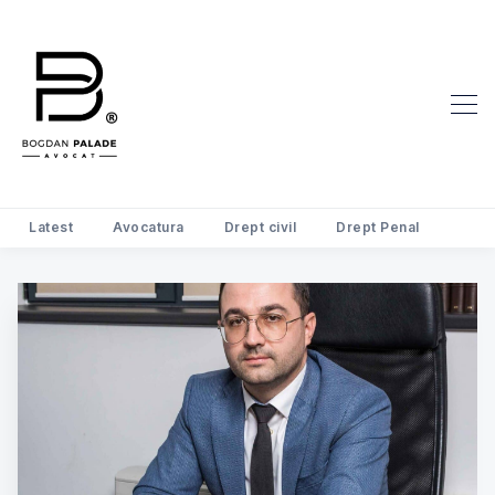
Search Avocat Bogdan Palade | D
Latest
Avocatura
Drept civil
Drept Penal