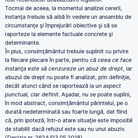
Tocmai de aceea, la momentul analizei cererii,
instanţa trebuie să aibă în vedere un ansamblu de
circumstanţe şi împrejurări obiective şi să se
raporteze la elemente factuale concrete şi
determinante.
În plus, consimţământul trebuie suplinit cu privire
la fiecare plecare în parte, pentru că
ceea ce face
instanţa este să cenzureze un abuz de drept
, iar
abuzul de drept nu poate fi analizat, prin definiţie,
decât atunci când se raportează la un
aspect
punctual, clar definit
. Aşadar, nu se poate suplini,
în mod abstract, consimţământul părintelui, pe o
durată nedeterminată sau foarte lungă, dat fiind
că, prin ipoteză, într-o atare situaţie este imposibil
de stabilit dacă refuzul este sau nu unul abuziv.
(Decizia nr. 262A/03.05.2018)