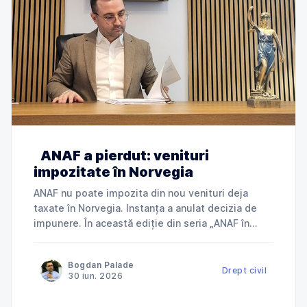
ANAF a pierdut: venituri
impozitate în Norvegia
ANAF nu poate impozita din nou venituri deja
taxate în Norvegia. Instanța a anulat decizia de
impunere. În această ediție din seria „ANAF în
instanță”, explicăm cum Tribunalul Ialomița a
anulat o decizie de impunere prin care ANAF
Bogdan Palade
încerca să taxeze în România venituri deja
Drept civil
30 iun. 2026
impozitate în Norvegia și ce