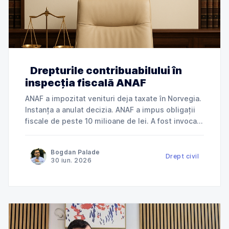
Drepturile contribuabilului în
inspecția fiscală ANAF
ANAF a impozitat venituri deja taxate în Norvegia.
Instanța a anulat decizia. ANAF a impus obligații
fiscale de peste 10 milioane de lei. A fost invocată
încălcarea dreptului la apărare. ANAF a refuzat
deductibilitatea cheltuielilor. Instanța a dat
Bogdan Palade
dreptate contribuabilului. Jurisprudență explicată
Drept civil
30 iun. 2026
de Cabinet Avocat Bogdan Palade DIN SERIA
„ANAF