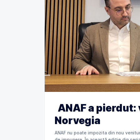
ANAF a pierdut: 
Norvegia
ANAF nu poate impozita din nou venituri
de impunere. În această ediție din seria „ANAF în instanță”, explicăm cum Tribunalul