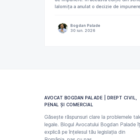
Ialomița a anulat o decizie de impuner
venituri deja impozitate în Norvegia și 
Bogdan Palade
30 iun. 2026
AVOCAT BOGDAN PALADE | DREPT CIVIL,
PENAL ȘI COMERCIAL
Găsește răspunsuri clare la problemele tal
legale. Blogul Avocatului Bogdan Palade îț
explică pe înțelesul tău legislația din
România, pas cu pas.