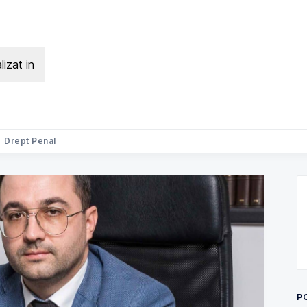
lizat in
Search Avocat Bogdan Palade | D
Drept Penal
P