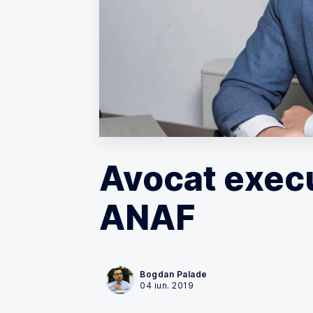
Avocat execu
ANAF
Bogdan Palade
04 iun. 2019