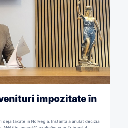
venituri impozitate în
 deja taxate în Norvegia. Instanța a anulat decizia