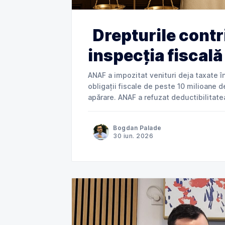
Drepturile contr
inspecția fiscal
ANAF a impozitat venituri deja taxate în Norve
obligații fiscale de peste 10 milioane de
apărare. ANAF a refuzat deductibilitatea cheltuielilor. Instanța a dat dreptate
contribuabilului. Jurisprudență explicată de Cabinet Avocat Bogdan Palade DIN SERIA
„ANAF
Bogdan Palade
30 iun. 2026