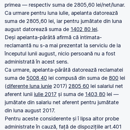
primea — respectiv suma de 2805,60 lei/net/lunar.
Ca urmare pentru luna iulie, apelanta datorează
suma de 2805,60 lei, iar pentru jumătate din luna
august datorează suma de
1402 80 lei
.
Deși apelanta-pârâtă afirmă că intimata-
reclamantă nu s-a mai prezentat la serviciu de la
începutul lunii august, nicio persoană nu a fost
administrată în acest sens.
Ca urmare, apelanta-pârâtă datorează reclamatei
suma de
5008 40
lei compusă din suma de
800
lei
(
diferențe luna iunie
2017)
2805 60
lei salariul net
aferent lunii
iulie 2017
și suma de
1403 80
lei —
jumătate din salariu net aferent pentru jumătate
din luna august 2017.
Pentru aceste considerente și î lipsa altor probe
administrate în cauză, față de dispozițiile art.401