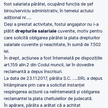
fost salariata pârâtei, ocupând funcția de șef
birou/serviciu administrativ, în temeiul actului
adițional nr…..
Deși a prestat activitate, fostul angajator nu i-a
plătit
drepturile salariale
cuvenite, motiv pentru
care solicită obligarea pârâtei la plata drepturilor
salariale cuvenite și neachitate, în sumă de 7.502
lei.
În drept, acțiunea a fost întemeiată pe dispozițiile
art.159 alin.2 din Codul muncii, iar în dovedire
reclamantă a depus înscrisuri.
La data de 23.11.2017, pârâta S.C. …..SRL a depus
întâmpinare prin care a solicitat instanței
respingerea acțiunii ca neîntemeiată și obligarea
reclamantei la plata cheltuielilor de judecată.
În apărare, pârâta a arătat că a achitat