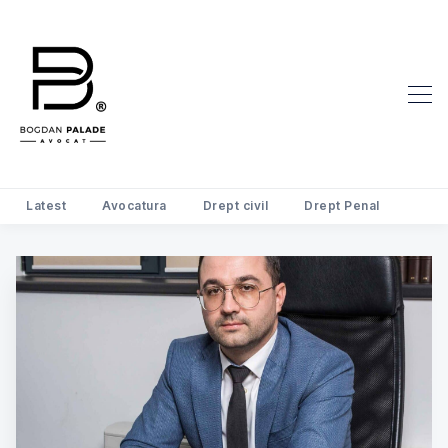
Latest
Avocatura
Drept civil
Drept Penal
Search Avocat Bogdan Palade | D