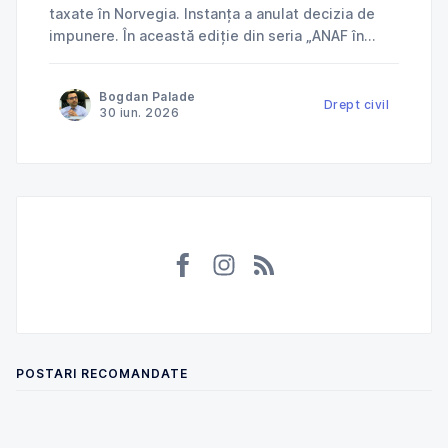
taxate în Norvegia. Instanța a anulat decizia de
impunere. În această ediție din seria „ANAF în
instanță”, explicăm cum Tribunalul Ialomița a
anulat o decizie de impunere prin care ANAF
Bogdan Palade
încerca să taxeze în România venituri deja
Drept civil
30 iun. 2026
impozitate în Norvegia și ce
POSTARI RECOMANDATE