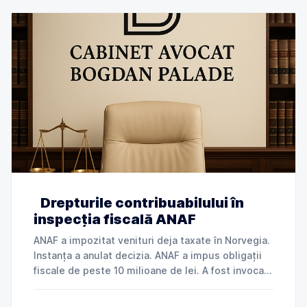
Drepturile contribuabilului în
inspecția fiscală ANAF
ANAF a impozitat venituri deja taxate în Norvegia.
Instanța a anulat decizia. ANAF a impus obligații
fiscale de peste 10 milioane de lei. A fost invocată
încălcarea dreptului la apărare. ANAF a refuzat
deductibilitatea cheltuielilor. Instanța a dat