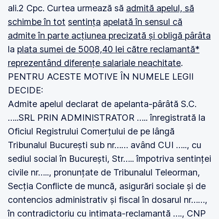
ali.2 Cpc. Curtea urmează să
admită apelul, să
schimbe în tot
sentința
apelată în sensul că
admite în parte acțiunea precizată și obligă pârâta
la
plata sumei de 5008,40 lei către reclamantă*
reprezentând diferențe salariale neachitate
.
PENTRU ACESTE MOTIVE ÎN NUMELE LEGII
DECIDE:
Admite apelul declarat de apelanta-pârâtă S.C.
…..SRL PRIN ADMINISTRATOR ….. înregistrată la
Oficiul Registrului Comerțului de pe lângă
Tribunalul București sub nr…… având CUI ….., cu
sediul social în București, Str….. împotriva sentinței
civile nr….., pronunțate de Tribunalul Teleorman,
Secția Conflicte de muncă, asigurări sociale și de
contencios administrativ și fiscal în dosarul nr……,
în contradictoriu cu intimata-reclamantă …., CNP