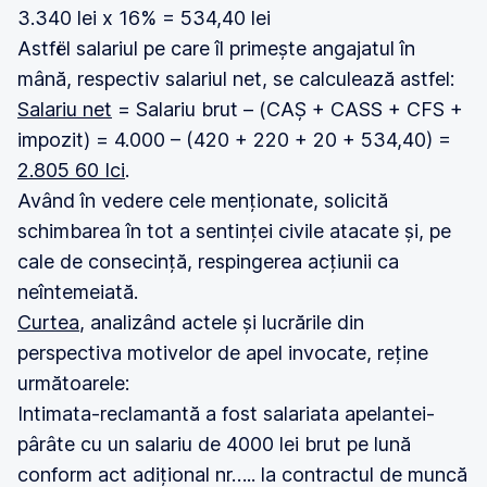
3.340 lei x 16% = 534,40 lei
Astfël salariul pe care îl primește angajatul în
mână, respectiv salariul net, se calculează astfel:
Salariu net
= Salariu brut – (CAȘ + CASS + CFS +
impozit) = 4.000 – (420 + 220 + 20 + 534,40) =
2.805 60 Ici
.
Având în vedere cele menționate, solicită
schimbarea în tot a sentinței civile atacate și, pe
cale de consecință, respingerea acțiunii ca
neîntemeiată.
Curtea
, analizând actele și lucrările din
perspectiva motivelor de apel invocate, reține
următoarele:
Intimata-reclamantă a fost salariata apelantei-
pârâte cu un salariu de 4000 lei brut pe lună
conform act adițional nr….. la contractul de muncă