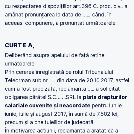
cu respectarea dispozițiilor art.396 C. proc. civ., a
amânat pronunțarea la data de ….., când, în
aceeași compunere, a pronunțat următoarele:
CURT E A,
Deliberând asupra apelului de față reține
următoarele:
Prin cererea înregistrată pe rolul Tribunalului
Teleorman sub nr. …. din data de 20.10.2017, astfel
cum a fost precizată, reclamanta ….. a solicitat
obligarea pârâtei S.C…….SRL la
plata drepturilor
salariale cuvenite și neacordate
pentru lunile
iunie, iulie și august 2017, în sumă de 7.502 lei,
precum și a cheltuielilor de judecată.
În motivarea acțiunii, reclamanta a arătat că a