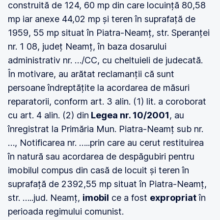
construită de 124, 60 mp din care locuință 80,58
mp iar anexe 44,02 mp și teren în suprafață de
1959, 55 mp situat în Piatra-Neamț, str. Speranței
nr. 1 08, județ Neamț, în baza dosarului
administrativ nr. …/CC, cu cheltuieli de judecată.
În motivare, au arătat reclamanții că sunt
persoane îndreptățite la acordarea de măsuri
reparatorii, conform art. 3 alin. (1) lit. a coroborat
cu art. 4 alin. (2) din
Legea nr. 10/2001
, au
înregistrat la Primăria Mun. Piatra-Neamț sub nr.
…, Notificarea nr. …..prin care au cerut restituirea
în natură sau acordarea de despăgubiri pentru
imobilul compus din casă de locuit și teren în
suprafață de 2392,55 mp situat în Piatra-Neamț,
str. …..jud. Neamț,
imobil
ce a fost
expropriat
în
perioada regimului comunist.