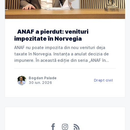
ANAF a pierdut: venituri
impozitate în Norvegia
ANAF nu poate impozita din nou venituri deja
taxate în Norvegia. Instanța a anulat decizia de
impunere. În această ediție din seria „ANAF în
instanță”, explicăm cum Tribunalul Ialomița a
anulat o decizie de impunere prin care ANAF
Bogdan Palade
încerca să taxeze în România venituri deja
Drept civil
30 iun. 2026
impozitate în Norvegia și ce