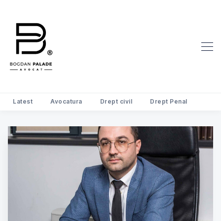
Latest
Avocatura
Drept civil
Drept Penal
Search Avocat Bogdan Palade | D