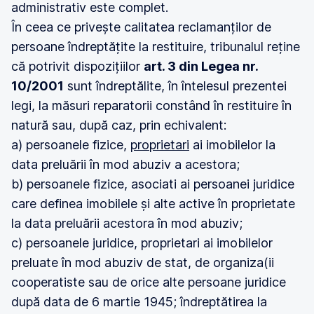
administrativ este complet.
În ceea ce privește calitatea reclamanților de
persoane îndreptățite la restituire, tribunalul reține
că potrivit dispozițiilor
art. 3 din Legea nr.
10/2001
sunt îndreptălite, în întelesul prezentei
legi, la măsuri reparatorii constând în restituire în
natură sau, după caz, prin echivalent:
a) persoanele fizice,
proprietari
ai imobilelor la
data preluării în mod abuziv a acestora;
b) persoanele fizice, asociati ai persoanei juridice
care definea imobilele și alte active în proprietate
la data preluării acestora în mod abuziv;
c) persoanele juridice, proprietari ai imobilelor
preluate în mod abuziv de stat, de organiza(ii
cooperatiste sau de orice alte persoane juridice
după data de 6 martie 1945; îndreptătirea la