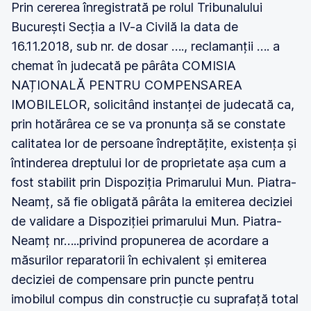
Prin cererea înregistrată pe rolul Tribunalului
București Secția a IV-a Civilă la data de
16.11.2018, sub nr. de dosar …., reclamanții …. a
chemat în judecată pe pârâta COMISIA
NAȚIONALĂ PENTRU COMPENSAREA
IMOBILELOR, solicitând instanței de judecată ca,
prin hotărârea ce se va pronunța să se constate
calitatea lor de persoane îndreptățite, existența și
întinderea dreptului lor de proprietate așa cum a
fost stabilit prin Dispoziția Primarului Mun. Piatra-
Neamț, să fie obligată pârâta la emiterea deciziei
de validare a Dispoziției primarului Mun. Piatra-
Neamț nr…..privind propunerea de acordare a
măsurilor reparatorii în echivalent și emiterea
deciziei de compensare prin puncte pentru
imobilul compus din construcție cu suprafață total