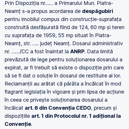
Prin Dispoziția nr…… a Primarului Mun. Piatra-
Neamț s-a propus acordarea de
despăgubiri
pentru imobilul compus din construcție-suprafața
construită desfășurată fiind de 124, 60 mp și teren
cu suprafața de 1959, 55 mp situat în Piatra-
Neamț, str. ….. județ Neamț. Dosarul administrativ
nr. ……/CC a fost înaintat la
ANRP
. Data limită
prevăzută de lege pentru soluționarea dosarului a
expirat, ar fi trebuit să existe o dispoziție prin care
să se fi dat o soluție în dosarul de restituire al lor.
Reclamanții au arătat că pârâta a încălcat în mod
flagrant legislația în vigoare și prin lipsa de acțiune
în ceea ce privește soluționarea dosarului a
încălcat
art. 6 din Convenția CEDO
, precum și
dispozițiile
art. 1 din Protocolul nr. 1 adițional la
Convenție
.