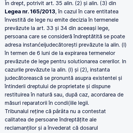
În drept, potrivit art. 35 alin. (2) și alin. (3) din
Legea nr. 165/2013
, în cazul în care entitatea
învestită de lege nu emite decizia în termenele
prevăzute la art. 33 și 34 din aceeași lege,
persoana care se consideră îndreptătită se poate
adresa instanćeijudecătorești prevăzute la alin. (l)
în termen de 6 luni de la expirarea termenelor
prevăzute de lege pentru solutionarea cererilor. In
cazurile prevăzute la alin. (l) și (2), instanta
judecătorească se pronuntă asupra existentei și
întinderii dreptului de proprietate și dispune
restituirea în natură sau, după caz, acordarea de
măsuri reparatorii în condi(iile legii.
Tribunalul reține că pârâta nu a contestat
calitatea de persoane îndreptățite ale
reclamanților și a învederat că dosarul