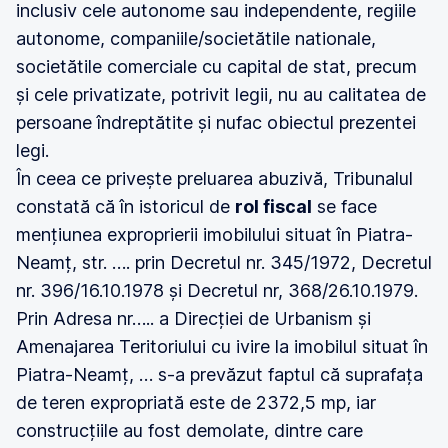
inclusiv cele autonome sau independente, regiile
autonome, companiile/societătile nationale,
societătile comerciale cu capital de stat, precum
și cele privatizate, potrivit legii, nu au calitatea de
persoane îndreptătite și nufac obiectul prezentei
legi.
În ceea ce privește preluarea abuzivă, Tribunalul
constată că în istoricul de
rol fiscal
se face
mențiunea exproprierii imobilului situat în Piatra-
Neamț, str. …. prin Decretul nr. 345/1972, Decretul
nr. 396/16.10.1978 și Decretul nr, 368/26.10.1979.
Prin Adresa nr….. a Direcției de Urbanism și
Amenajarea Teritoriului cu ivire la imobilul situat în
Piatra-Neamț, … s-a prevăzut faptul că suprafața
de teren expropriată este de 2372,5 mp, iar
construcțiile au fost demolate, dintre care