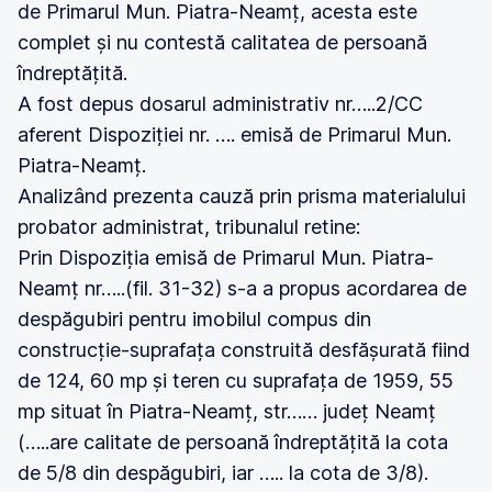
de Primarul Mun. Piatra-Neamț, acesta este
complet și nu contestă calitatea de persoană
îndreptățită.
A fost depus dosarul administrativ nr…..2/CC
aferent Dispoziției nr. …. emisă de Primarul Mun.
Piatra-Neamț.
Analizând prezenta cauză prin prisma materialului
probator administrat, tribunalul retine:
Prin Dispoziția emisă de Primarul Mun. Piatra-
Neamț nr…..(fil. 31-32) s-a a propus acordarea de
despăgubiri pentru imobilul compus din
construcție-suprafața construită desfășurată fiind
de 124, 60 mp și teren cu suprafața de 1959, 55
mp situat în Piatra-Neamț, str…… județ Neamț
(…..are calitate de persoană îndreptățită la cota
de 5/8 din despăgubiri, iar ….. la cota de 3/8).