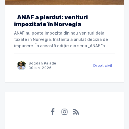
ANAF a pierdut: venituri
impozitate în Norvegia
ANAF nu poate impozita din nou venituri deja
taxate în Norvegia. Instanța a anulat decizia de
impunere. În această ediție din seria „ANAF în
instanță”, explicăm cum Tribunalul Ialomița a
anulat o decizie de impunere prin care ANAF
Bogdan Palade
încerca să taxeze în România venituri deja
Drept civil
30 iun. 2026
impozitate în Norvegia și ce