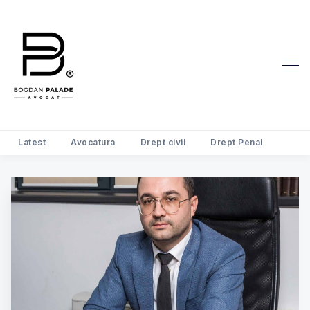
Latest
Avocatura
Drept civil
Drept Penal
Search Avocat Bogdan Palade | D