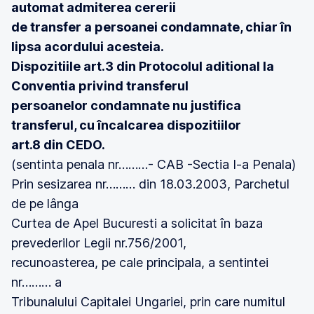
automat admiterea cererii
de transfer a persoanei condamnate, chiar în
lipsa acordului acesteia.
Dispozitiile art.3 din Protocolul aditional la
Conventia privind transferul
persoanelor condamnate nu justifica
transferul, cu încalcarea dispozitiilor
art.8 din CEDO.
(sentinta penala nr………- CAB -Sectia I-a Penala)
Prin sesizarea nr……… din 18.03.2003, Parchetul
de pe lânga
Curtea de Apel Bucuresti a solicitat în baza
prevederilor Legii nr.756/2001,
recunoasterea, pe cale principala, a sentintei
nr……… a
Tribunalului Capitalei Ungariei, prin care numitul