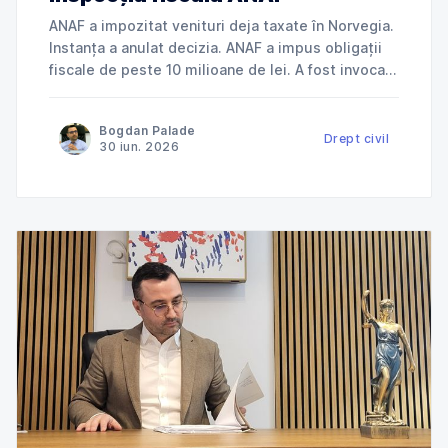
ANAF a impozitat venituri deja taxate în Norvegia.
Instanța a anulat decizia. ANAF a impus obligații
fiscale de peste 10 milioane de lei. A fost invocată
încălcarea dreptului la apărare. ANAF a refuzat
deductibilitatea cheltuielilor. Instanța a dat
Bogdan Palade
dreptate contribuabilului. Jurisprudență explicată
Drept civil
30 iun. 2026
de Cabinet Avocat Bogdan Palade DIN SERIA
„ANAF