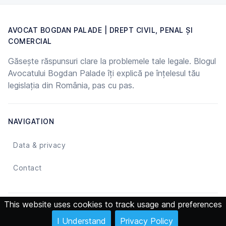
AVOCAT BOGDAN PALADE | DREPT CIVIL, PENAL ȘI
COMERCIAL
Găsește răspunsuri clare la problemele tale legale. Blogul
Avocatului Bogdan Palade îți explică pe înțelesul tău
legislația din România, pas cu pas.
NAVIGATION
Data & privacy
Contact
This website uses cookies to track usage and preferences
© 2026 Avocat Bogdan Palade | Drept Civil, Penal și Comercial -
I Understand
Privacy Policy