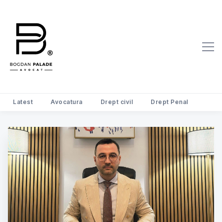
Latest
Avocatura
Drept civil
Drept Penal
Search Avocat Bogdan Palade | D