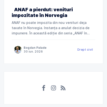
ANAF a pierdut: venituri
impozitate în Norvegia
ANAF nu poate impozita din nou venituri deja
taxate în Norvegia. Instanța a anulat decizia de
impunere. În această ediție din seria „ANAF în
instanță”, explicăm cum Tribunalul Ialomița a
anulat o decizie de impunere prin care ANAF
Bogdan Palade
încerca să taxeze în România venituri deja
Drept civil
30 iun. 2026
impozitate în Norvegia și ce