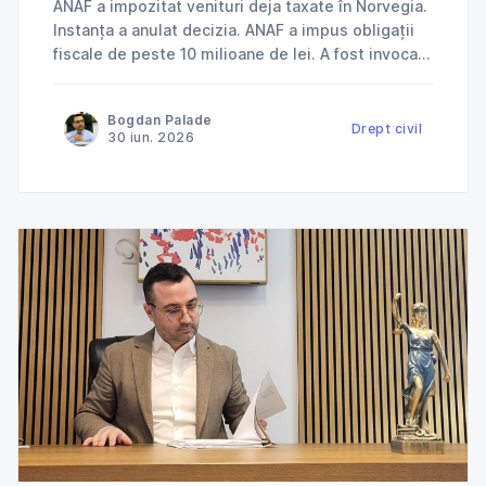
ANAF a impozitat venituri deja taxate în Norvegia.
Instanța a anulat decizia. ANAF a impus obligații
fiscale de peste 10 milioane de lei. A fost invocată
încălcarea dreptului la apărare. ANAF a refuzat
deductibilitatea cheltuielilor. Instanța a dat
Bogdan Palade
dreptate contribuabilului. Jurisprudență explicată
Drept civil
30 iun. 2026
de Cabinet Avocat Bogdan Palade DIN SERIA
„ANAF