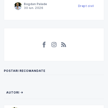
Bogdan Palade
încerca să taxeze în România venituri deja
Drept civil
30 iun. 2026
impozitate în Norvegia și ce
POSTARI RECOMANDATE
AUTORI →