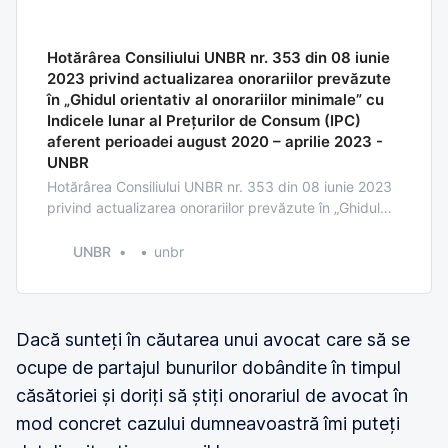
Hotărârea Consiliului UNBR nr. 353 din 08 iunie
2023 privind actualizarea onorariilor prevăzute
în „Ghidul orientativ al onorariilor minimale” cu
Indicele lunar al Prețurilor de Consum (IPC)
aferent perioadei august 2020 – aprilie 2023 -
UNBR
Hotărârea Consiliului UNBR nr. 353 din 08 iunie 2023
privind actualizarea onorariilor prevăzute în „Ghidul
orientativ al onorariilor minimale” cu Indicele lunar al
Prețurilor de Consum (IPC) aferent perioadei august
UNBR
unbr
2020 – aprilie 2023
Dacă sunteți în căutarea unui avocat care să se
ocupe de partajul bunurilor dobândite în timpul
căsătoriei și doriți să știți onorariul de avocat în
mod concret cazului dumneavoastră îmi puteți