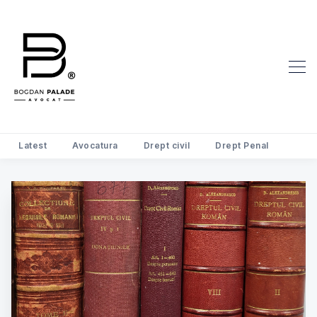
Search Avocat Bogdan Palade | D
Latest
Avocatura
Drept civil
Drept Penal