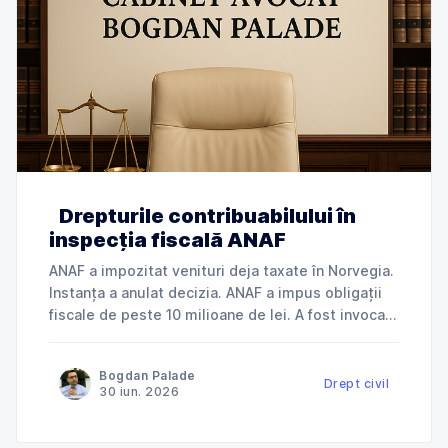
Drepturile contribuabilului în
inspecția fiscală ANAF
ANAF a impozitat venituri deja taxate în Norvegia.
Instanța a anulat decizia. ANAF a impus obligații
fiscale de peste 10 milioane de lei. A fost invocată
încălcarea dreptului la apărare. ANAF a refuzat
deductibilitatea cheltuielilor. Instanța a dat
Bogdan Palade
dreptate contribuabilului. Jurisprudență explicată
Drept civil
30 iun. 2026
de Cabinet Avocat Bogdan Palade DIN SERIA
„ANAF