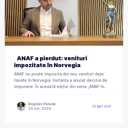
ANAF a pierdut: venituri
impozitate în Norvegia
ANAF nu poate impozita din nou venituri deja
taxate în Norvegia. Instanța a anulat decizia de
impunere. În această ediție din seria „ANAF în
instanță”, explicăm cum Tribunalul Ialomița a
anulat o decizie de impunere prin care ANAF
Bogdan Palade
încerca să taxeze în România venituri deja
Drept civil
30 iun. 2026
impozitate în Norvegia și ce