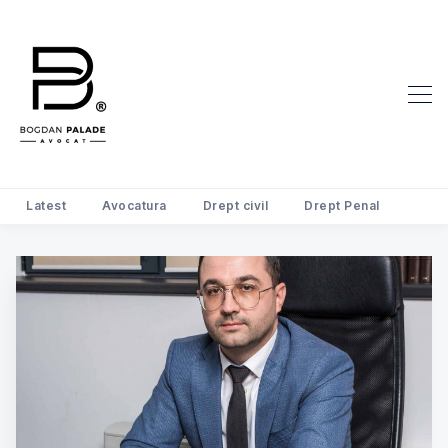
Search Avocat Bogdan Palade | D
Latest
Avocatura
Drept civil
Drept Penal