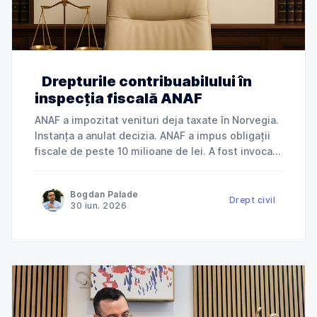
Drepturile contribuabilului în
inspecția fiscală ANAF
ANAF a impozitat venituri deja taxate în Norvegia.
Instanța a anulat decizia. ANAF a impus obligații
fiscale de peste 10 milioane de lei. A fost invocată
încălcarea dreptului la apărare. ANAF a refuzat
deductibilitatea cheltuielilor. Instanța a dat
Bogdan Palade
dreptate contribuabilului. Jurisprudență explicată
Drept civil
30 iun. 2026
de Cabinet Avocat Bogdan Palade DIN SERIA
„ANAF