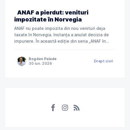
ANAF a pierdut: venituri
impozitate în Norvegia
ANAF nu poate impozita din nou venituri deja
taxate în Norvegia. Instanța a anulat decizia de
impunere. În această ediție din seria „ANAF în
instanță”, explicăm cum Tribunalul Ialomița a
anulat o decizie de impunere prin care ANAF
Bogdan Palade
încerca să taxeze în România venituri deja
Drept civil
30 iun. 2026
impozitate în Norvegia și ce