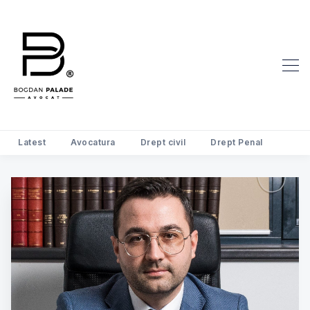
Latest
Avocatura
Drept civil
Drept Penal
Search Avocat Bogdan Palade | D