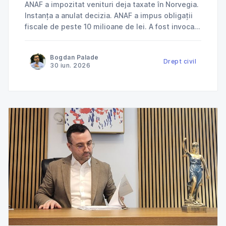
ANAF a impozitat venituri deja taxate în Norvegia.
Instanța a anulat decizia. ANAF a impus obligații
fiscale de peste 10 milioane de lei. A fost invocată
încălcarea dreptului la apărare. ANAF a refuzat
deductibilitatea cheltuielilor. Instanța a dat
Bogdan Palade
dreptate contribuabilului. Jurisprudență explicată
Drept civil
30 iun. 2026
de Cabinet Avocat Bogdan Palade DIN SERIA
„ANAF