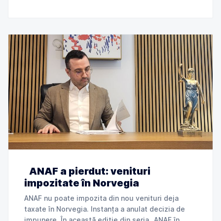
„ANAF
ANAF a pierdut: venituri
impozitate în Norvegia
ANAF nu poate impozita din nou venituri deja
taxate în Norvegia. Instanța a anulat decizia de
impunere. În această ediție din seria „ANAF în