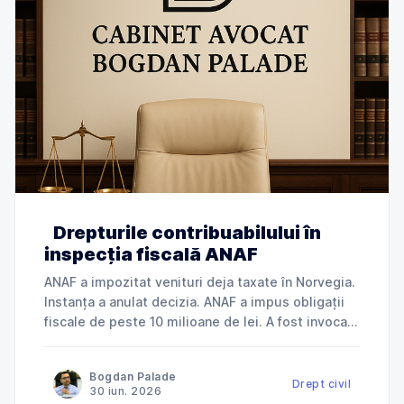
Drepturile contribuabilului în
inspecția fiscală ANAF
ANAF a impozitat venituri deja taxate în Norvegia.
Instanța a anulat decizia. ANAF a impus obligații
fiscale de peste 10 milioane de lei. A fost invocată
încălcarea dreptului la apărare. ANAF a refuzat
deductibilitatea cheltuielilor. Instanța a dat
Bogdan Palade
dreptate contribuabilului. Jurisprudență explicată
Drept civil
30 iun. 2026
de Cabinet Avocat Bogdan Palade DIN SERIA