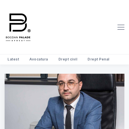
Latest
Avocatura
Drept civil
Drept Penal
Search Avocat Bogdan Palade | D