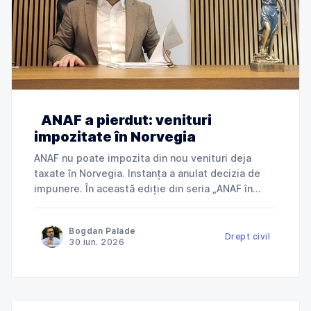
ANAF a pierdut: venituri
impozitate în Norvegia
ANAF nu poate impozita din nou venituri deja
taxate în Norvegia. Instanța a anulat decizia de
impunere. În această ediție din seria „ANAF în
instanță”, explicăm cum Tribunalul Ialomița a
anulat o decizie de impunere prin care ANAF
Bogdan Palade
încerca să taxeze în România venituri deja
Drept civil
30 iun. 2026
impozitate în Norvegia și ce