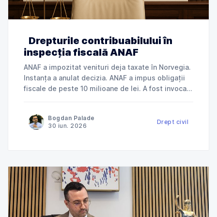
Drepturile contribuabilului în
inspecția fiscală ANAF
ANAF a impozitat venituri deja taxate în Norvegia.
Instanța a anulat decizia. ANAF a impus obligații
fiscale de peste 10 milioane de lei. A fost invocată
încălcarea dreptului la apărare. ANAF a refuzat
deductibilitatea cheltuielilor. Instanța a dat
Bogdan Palade
dreptate contribuabilului. Jurisprudență explicată
Drept civil
30 iun. 2026
de Cabinet Avocat Bogdan Palade DIN SERIA
„ANAF