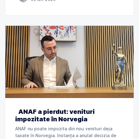
de Cabinet Avocat Bogdan Palade DIN SERIA
„ANAF
ANAF a pierdut: venituri
impozitate în Norvegia
ANAF nu poate impozita din nou venituri deja
taxate în Norvegia. Instanța a anulat decizia de