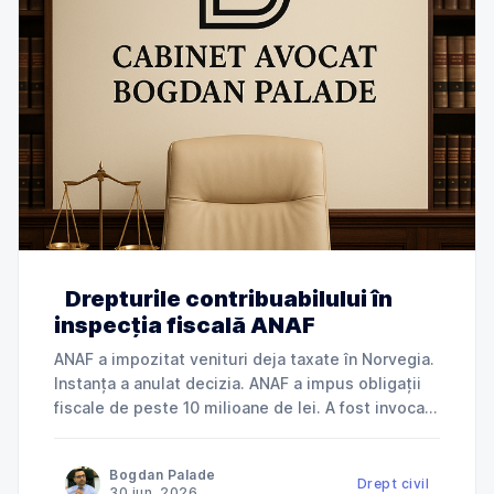
Drepturile contribuabilului în
inspecția fiscală ANAF
ANAF a impozitat venituri deja taxate în Norvegia.
Instanța a anulat decizia. ANAF a impus obligații
fiscale de peste 10 milioane de lei. A fost invocată
încălcarea dreptului la apărare. ANAF a refuzat
deductibilitatea cheltuielilor. Instanța a dat
Bogdan Palade
dreptate contribuabilului. Jurisprudență explicată
Drept civil
30 iun. 2026