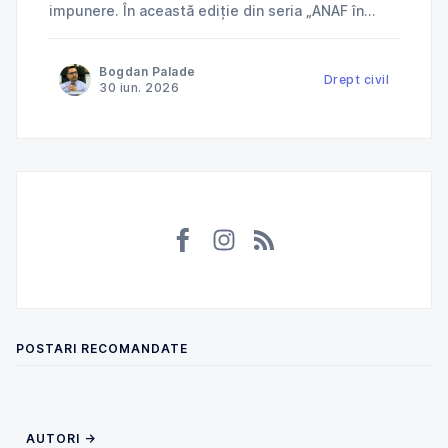
impunere. În această ediție din seria „ANAF în
instanță”, explicăm cum Tribunalul Ialomița a
anulat o decizie de impunere prin care ANAF
Bogdan Palade
încerca să taxeze în România venituri deja
Drept civil
30 iun. 2026
impozitate în Norvegia și ce
POSTARI RECOMANDATE
AUTORI →