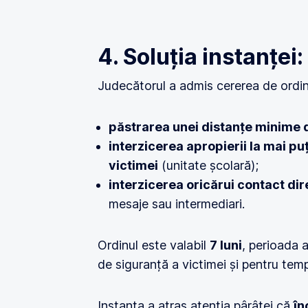
4. Soluția instanței:
Judecătorul a admis cererea de ordi
păstrarea unei distanțe minime 
interzicerea apropierii la mai pu
victimei
(unitate școlară);
interzicerea oricărui contact dir
mesaje sau intermediari.
Ordinul este valabil
7 luni
, perioada a
de siguranță a victimei și pentru te
Instanța a atras atenția pârâtei că
în