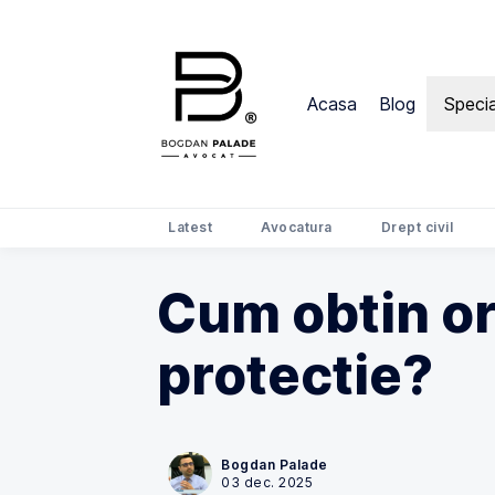
Acasa
Blog
Specia
Latest
Avocatura
Drept civil
Cum obtin or
protectie?
Bogdan Palade
03 dec. 2025