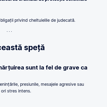
bligații privind cheltuielile de judecată.
ceastă speță
hărțuirea sunt la fel de grave ca
nințările, presiunile, mesajele agresive sau
ori stres intens.