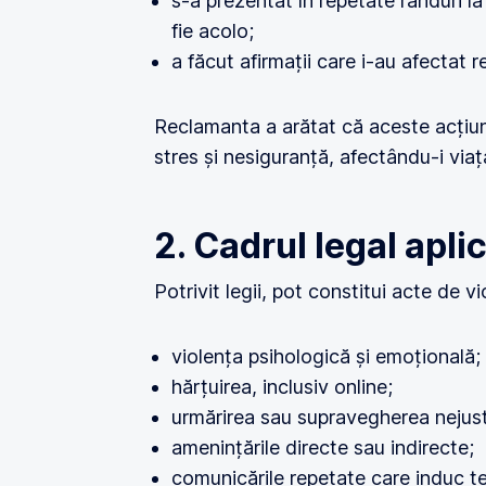
s-a prezentat în repetate rânduri la
fie acolo;
a făcut afirmații care i-au afectat r
Reclamanta a arătat că aceste acțiun
stres și nesiguranță, afectându-i via
2. Cadrul legal apli
Potrivit legii, pot constitui acte de vi
violența psihologică și emoțională;
hărțuirea, inclusiv online;
urmărirea sau supravegherea nejust
amenințările directe sau indirecte;
comunicările repetate care induc t