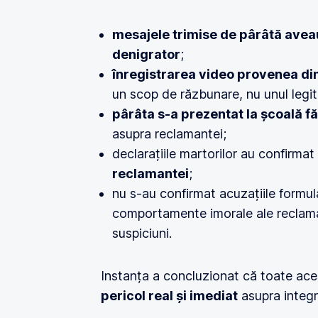
mesajele trimise de pârâtă aveau
denigrator
;
înregistrarea video provenea di
un scop de răzbunare, nu unul legit
pârâta s-a prezentat la școală f
asupra reclamantei;
declarațiile martorilor au confirmat
reclamantei
;
nu s-au confirmat acuzațiile formul
comportamente imorale ale reclama
suspiciuni.
Instanța a concluzionat că toate aces
pericol real și imediat
asupra integri