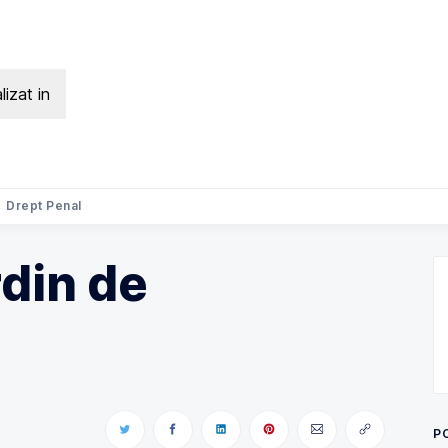
lizat in
Search Avocat Bogdan Palade | D
Drept Penal
din de
P