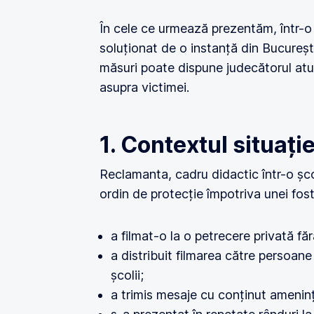
În cele ce urmează prezentăm, într-
soluționat de o instanță din Bucureșt
măsuri poate dispune judecătorul atu
asupra victimei.
1. Contextul situați
Reclamanta, cadru didactic într-o șco
ordin de protecție împotriva unei fos
a filmat-o la o petrecere privată făr
a distribuit filmarea către persoan
școlii;
a trimis mesaje cu conținut ameninț