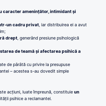
 caracter amenințător, intimidant și
ntr-un cadru privat
, iar distribuirea ei a avut
im;
ără drept
, generând presiune psihologică
starea de teamă și afectarea psihică a
ate de pârâtă cu privire la presupuse
ntei – acestea s-au dovedit simple
te acțiuni, luate împreună, constituie
un
tății psihice a reclamantei.