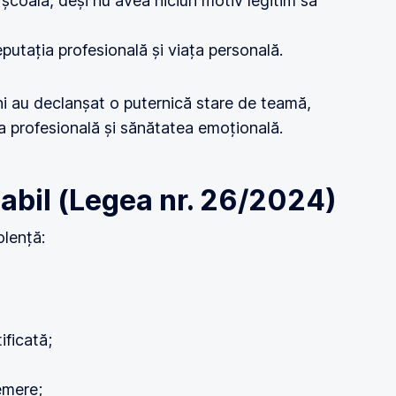
 școală, deși nu avea niciun motiv legitim să
eputația profesională și viața personală.
i au declanșat o puternică stare de teamă,
ța profesională și sănătatea emoțională.
cabil (Legea nr. 26/2024)
olență:
ificată;
emere;