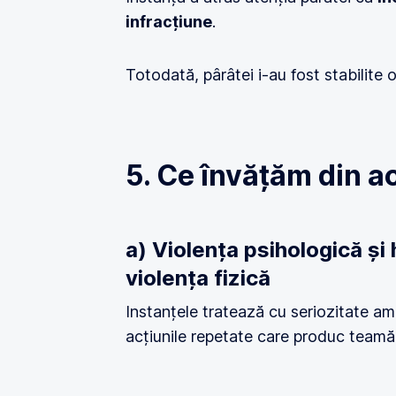
infracțiune
.
Totodată, pârâtei i-au fost stabilite o
5. Ce învățăm din a
a) Violența psihologică și 
violența fizică
Instanțele tratează cu seriozitate ame
acțiunile repetate care produc teamă 