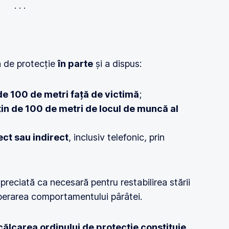
n de protecție
în parte
și a dispus:
de 100 de metri față de victimă
;
țin de 100 de metri de locul de muncă al
ect sau indirect
, inclusiv telefonic, prin
preciată ca necesară pentru restabilirea stării
mperarea comportamentului pârâtei.
călcarea ordinului de protecție constituie