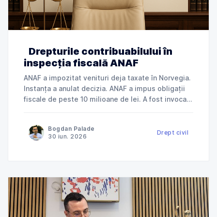
Drepturile contribuabilului în
inspecția fiscală ANAF
ANAF a impozitat venituri deja taxate în Norvegia.
Instanța a anulat decizia. ANAF a impus obligații
fiscale de peste 10 milioane de lei. A fost invocată
încălcarea dreptului la apărare. ANAF a refuzat
deductibilitatea cheltuielilor. Instanța a dat
Bogdan Palade
dreptate contribuabilului. Jurisprudență explicată
Drept civil
30 iun. 2026
de Cabinet Avocat Bogdan Palade DIN SERIA
„ANAF