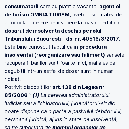
consumatorii
care au platit o vacanta
agentiei
de turism OMNIA TURISM,
aveti posibilitatea de
a formula o cerere de inscriere la masa credala in
dosarul de insolventa deschis pe rolul
Tribunalului Bucuresti – ds. nr. 40516/3/2017
.
Este bine cunoscut faptul ca in
procedura
insolventei (reorganizare sau faliment)
sansele
recuperarii banilor sunt foarte mici, mai ales ca
pagubitii intr-un astfel de dosar sunt in numar
ridicat.
Potrivit dispozitiilor
art. 138 din Legea nr.
85/2006
‘’
(1)
La cererea administratorului
judiciar sau a lichidatorului, judecătorul-sindic
poate dispune ca o parte a pasivului debitorului,
persoană juridică, ajuns în stare de insolvență,
să fie suportată de
membrii organelor de