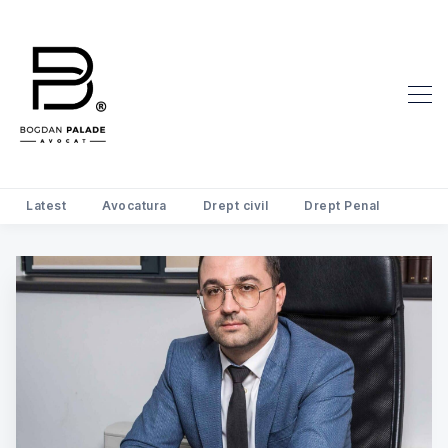
Latest
Avocatura
Drept civil
Drept Penal
Search Avocat Bogdan Palade | D