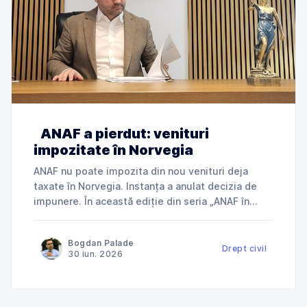
ANAF a pierdut: venituri
impozitate în Norvegia
ANAF nu poate impozita din nou venituri deja
taxate în Norvegia. Instanța a anulat decizia de
impunere. În această ediție din seria „ANAF în
instanță”, explicăm cum Tribunalul Ialomița a
anulat o decizie de impunere prin care ANAF
Bogdan Palade
încerca să taxeze în România venituri deja
Drept civil
30 iun. 2026
impozitate în Norvegia și ce