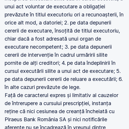
unui act voluntar de executare a obligației
prevăzute în titlul executoriu ori a recunoașterii, în
orice alt mod, a datoriei; 2. pe data depunerii
cererii de executare, însoțită de titlul executoriu,
chiar dacă a fost adresată unui organ de
executare necompetent; 3. pe data depunerii
cererii de intervenție în cadrul urmăririi silite
pornite de alți creditori; 4. pe data îndeplinirii în
cursul executării silite a unui act de executare; 5.
pe data depunerii cererii de reluare a executării; 6.
în alte cazuri prevăzute de lege.
Față de caracterul expres și limitativ al cauzelor
de întrerupere a cursului prescripției, instanța
reține că nici cesiunea de creanță încheiată cu
Piraeus Bank România SA și nici notificările
aferente nu se încadrează în vreunul dintre