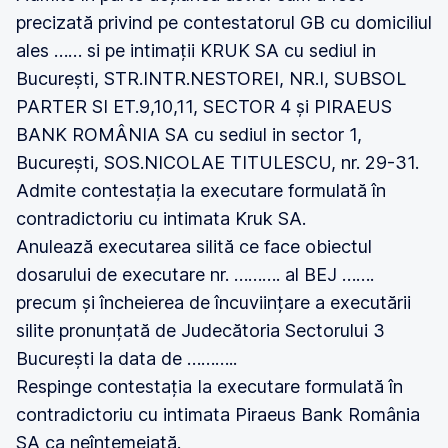
precizată privind pe contestatorul GB cu domiciliul
ales …… si pe intimații KRUK SA cu sediul in
București, STR.INTR.NESTOREI, NR.I, SUBSOL
PARTER SI ET.9,10,11, SECTOR 4 și PIRAEUS
BANK ROMÂNIA SA cu sediul in sector 1,
București, SOS.NICOLAE TITULESCU, nr. 29-31.
Admite contestația la executare formulată în
contradictoriu cu intimata Kruk SA.
Anulează executarea silită ce face obiectul
dosarului de executare nr. ………. al BEJ …….
precum și încheierea de încuviințare a executării
silite pronunțată de Judecătoria Sectorului 3
București la data de ………..
Respinge contestația Ia executare formulată în
contradictoriu cu intimata Piraeus Bank România
SA ca neîntemeiată.