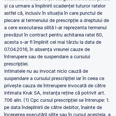
și ca urmare a împlinirii scadenței tuturor ratelor
astfel că, inclusiv în situația în care punctul de
plecare al termenului de prescripție a dreptului de
a cere executarea silită l-ar reprezenta termenul
prevăzut în contract pentru achitarea ratei 60,
acesta s-ar fi împlinit cel mai târziu la data de
07.04.2016, în absența vreunei cauze de
întrerupere sau de suspendare a cursului
prescripției.
Intimatele nu au invocat nicio cauză de
suspendare a cursului prescripției iar în ceea ce
privește cauza de întrerupere invocată de către
intimata Kruk SA, instanța reține că potrivit art.
706 alin. (1) Cpc cursul prescripției se întrerupe: 1.
pe data îndeplinirii de către debitor, înainte de
începerea executării silite sau în cursul acesteia, a