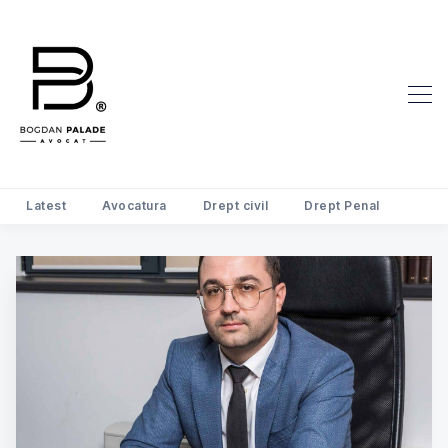
Latest
Avocatura
Drept civil
Drept Penal
Search Avocat Bogdan Palade | D