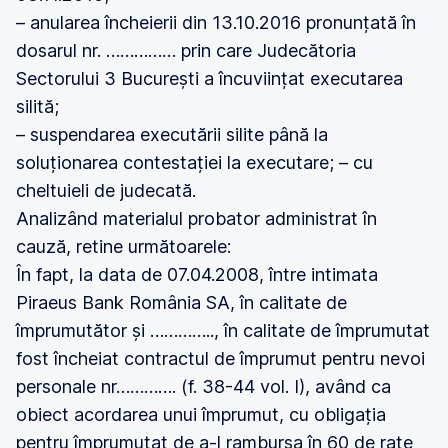
– anularea încheierii din 13.10.2016 pronunțată în
dosarul nr. …………… prin care Judecătoria
Sectorului 3 București a încuviințat executarea
silită;
– suspendarea executării silite până la
soluționarea contestației la executare; – cu
cheltuieli de judecată.
Analizând materialul probator administrat în
cauză, retine următoarele:
În fapt, la data de 07.04.2008, între intimata
Piraeus Bank România SA, în calitate de
împrumutător și ………….., în calitate de împrumutat
fost încheiat contractul de împrumut pentru nevoi
personale nr…………. (f. 38-44 vol. I), având ca
obiect acordarea unui împrumut, cu obligația
pentru împrumutat de a-l rambursa în 60 de rate