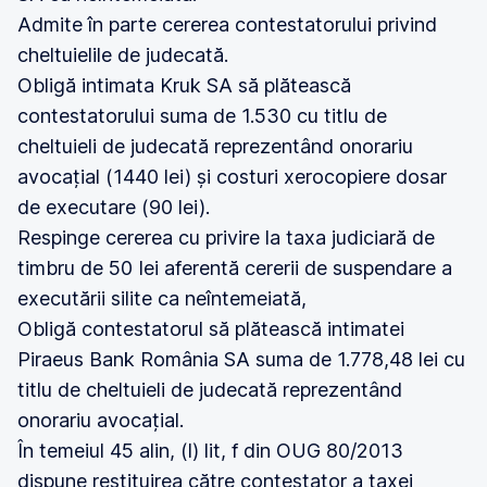
Admite în parte cererea contestatorului privind
cheltuielile de judecată.
Obligă intimata Kruk SA să plătească
contestatorului suma de 1.530 cu titlu de
cheltuieli de judecată reprezentând onorariu
avocațial (1440 lei) și costuri xerocopiere dosar
de executare (90 lei).
Respinge cererea cu privire la taxa judiciară de
timbru de 50 Iei aferentă cererii de suspendare a
executării silite ca neîntemeiată,
Obligă contestatorul să plătească intimatei
Piraeus Bank România SA suma de 1.778,48 lei cu
titlu de cheltuieli de judecată reprezentând
onorariu avocațial.
În temeiul 45 alin, (l) lit, f din OUG 80/2013
dispune restituirea către contestator a taxei