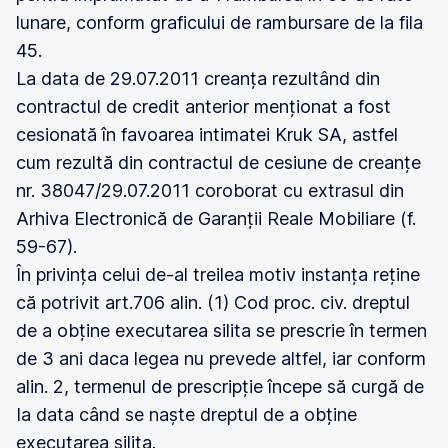
lunare, conform graficului de rambursare de la fila
45.
La data de 29.07.2011 creanța rezultând din
contractul de credit anterior menționat a fost
cesionată în favoarea intimatei Kruk SA, astfel
cum rezultă din contractul de cesiune de creanțe
nr. 38047/29.07.2011 coroborat cu extrasul din
Arhiva Electronică de Garanții Reale Mobiliare (f.
59-67).
În privința celui de-al treilea motiv instanța reține
că potrivit art.706 alin. (1) Cod proc. civ. dreptul
de a obține executarea silita se prescrie în termen
de 3 ani daca legea nu prevede altfel, iar conform
alin. 2, termenul de prescripție începe să curgă de
Ia data când se naște dreptul de a obține
executarea silita.