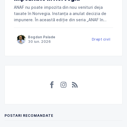
ANAF nu poate impozita din nou venituri deja
taxate în Norvegia. Instanța a anulat decizia de
impunere. În această ediție din seria „ANAF în
instanță”, explicăm cum Tribunalul Ialomița a
anulat o decizie de impunere prin care ANAF
Bogdan Palade
încerca să taxeze în România venituri deja
Drept civil
30 iun. 2026
impozitate în Norvegia și ce
POSTARI RECOMANDATE