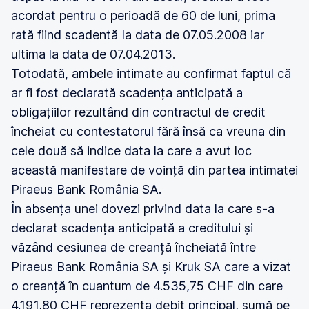
acordat pentru o perioadă de 60 de luni, prima
rată fiind scadentă Ia data de 07.05.2008 iar
ultima la data de 07.04.2013.
Totodată, ambele intimate au confirmat faptul că
ar fi fost declarată scadența anticipată a
obligațiilor rezultând din contractul de credit
încheiat cu contestatorul fără însă ca vreuna din
cele două să indice data la care a avut loc
această manifestare de voință din partea intimatei
Piraeus Bank România SA.
În absența unei dovezi privind data la care s-a
declarat scadența anticipată a creditului și
văzând cesiunea de creanță încheiată între
Piraeus Bank România SA și Kruk SA care a vizat
o creanță în cuantum de 4.535,75 CHF din care
4.191,80 CHF reprezenta debit principal, sumă pe