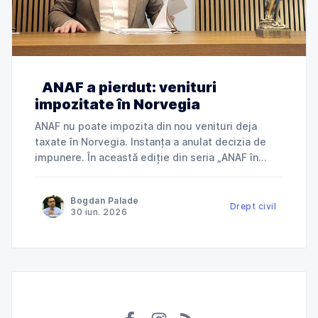
ANAF a pierdut: venituri
impozitate în Norvegia
ANAF nu poate impozita din nou venituri deja
taxate în Norvegia. Instanța a anulat decizia de
impunere. În această ediție din seria „ANAF în
instanță”, explicăm cum Tribunalul Ialomița a
anulat o decizie de impunere prin care ANAF
Bogdan Palade
încerca să taxeze în România venituri deja
Drept civil
30 iun. 2026
impozitate în Norvegia și ce