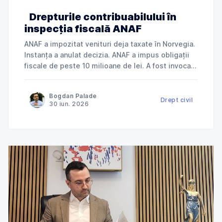
Drepturile contribuabilului în
inspecția fiscală ANAF
ANAF a impozitat venituri deja taxate în Norvegia.
Instanța a anulat decizia. ANAF a impus obligații
fiscale de peste 10 milioane de lei. A fost invocată
încălcarea dreptului la apărare. ANAF a refuzat
deductibilitatea cheltuielilor. Instanța a dat
Bogdan Palade
dreptate contribuabilului. Jurisprudență explicată
Drept civil
30 iun. 2026
de Cabinet Avocat Bogdan Palade DIN SERIA
„ANAF