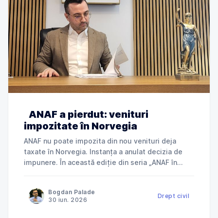
ANAF a pierdut: venituri
impozitate în Norvegia
ANAF nu poate impozita din nou venituri deja
taxate în Norvegia. Instanța a anulat decizia de
impunere. În această ediție din seria „ANAF în
instanță”, explicăm cum Tribunalul Ialomița a
anulat o decizie de impunere prin care ANAF
Bogdan Palade
încerca să taxeze în România venituri deja
Drept civil
30 iun. 2026
impozitate în Norvegia și ce