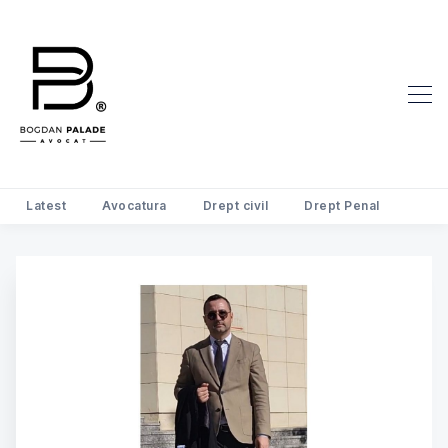
Latest
Avocatura
Drept civil
Drept Penal
Search Avocat Bogdan Palade | D