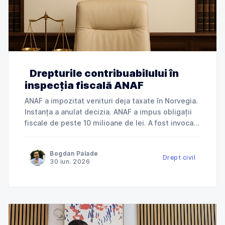
Drepturile contribuabilului în
inspecția fiscală ANAF
ANAF a impozitat venituri deja taxate în Norvegia.
Instanța a anulat decizia. ANAF a impus obligații
fiscale de peste 10 milioane de lei. A fost invocată
încălcarea dreptului la apărare. ANAF a refuzat
deductibilitatea cheltuielilor. Instanța a dat
Bogdan Palade
dreptate contribuabilului. Jurisprudență explicată
Drept civil
30 iun. 2026
de Cabinet Avocat Bogdan Palade DIN SERIA
„ANAF