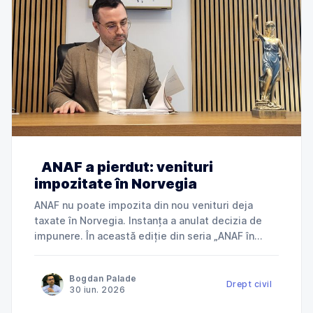
ANAF a pierdut: venituri
impozitate în Norvegia
ANAF nu poate impozita din nou venituri deja
taxate în Norvegia. Instanța a anulat decizia de
impunere. În această ediție din seria „ANAF în
instanță”, explicăm cum Tribunalul Ialomița a
anulat o decizie de impunere prin care ANAF
Bogdan Palade
încerca să taxeze în România venituri deja
Drept civil
30 iun. 2026
impozitate în Norvegia și ce