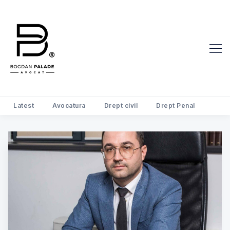
Latest
Avocatura
Drept civil
Drept Penal
Search Avocat Bogdan Palade | D