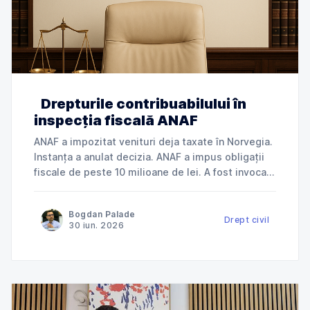
Drepturile contribuabilului în
inspecția fiscală ANAF
ANAF a impozitat venituri deja taxate în Norvegia.
Instanța a anulat decizia. ANAF a impus obligații
fiscale de peste 10 milioane de lei. A fost invocată
încălcarea dreptului la apărare. ANAF a refuzat
deductibilitatea cheltuielilor. Instanța a dat
Bogdan Palade
dreptate contribuabilului. Jurisprudență explicată
Drept civil
30 iun. 2026
de Cabinet Avocat Bogdan Palade DIN SERIA
„ANAF