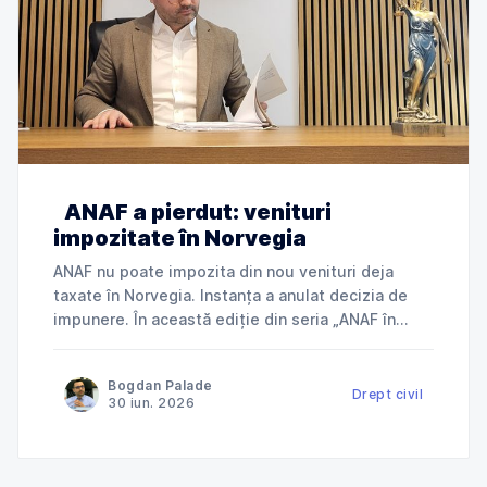
ANAF a pierdut: venituri
impozitate în Norvegia
ANAF nu poate impozita din nou venituri deja
taxate în Norvegia. Instanța a anulat decizia de
impunere. În această ediție din seria „ANAF în
instanță”, explicăm cum Tribunalul Ialomița a
anulat o decizie de impunere prin care ANAF
Bogdan Palade
încerca să taxeze în România venituri deja
Drept civil
30 iun. 2026
impozitate în Norvegia și ce