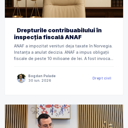
Drepturile contribuabilului în
inspecția fiscală ANAF
ANAF a impozitat venituri deja taxate în Norvegia.
Instanța a anulat decizia. ANAF a impus obligații
fiscale de peste 10 milioane de lei. A fost invocată
încălcarea dreptului la apărare. ANAF a refuzat
deductibilitatea cheltuielilor. Instanța a dat
Bogdan Palade
dreptate contribuabilului. Jurisprudență explicată
Drept civil
30 iun. 2026
de Cabinet Avocat Bogdan Palade DIN SERIA
„ANAF