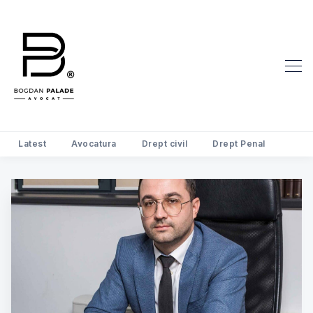
Search Avocat Bogdan Palade | D
Latest
Avocatura
Drept civil
Drept Penal