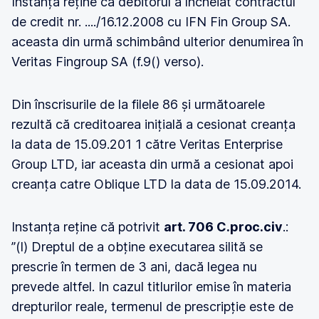
Instanța reține că debitorul a încheiat contractul
de credit nr. ..../16.12.2008 cu IFN Fin Group SA.
aceasta din urmă schimbând ulterior denumirea în
Veritas Fingroup SA (f.9() verso).
Din înscrisurile de la filele 86 și următoarele
rezultă că creditoarea inițială a cesionat creanța
la data de 15.09.201 1 către Veritas Enterprise
Group LTD, iar aceasta din urmă a cesionat apoi
creanța catre Oblique LTD la data de 15.09.2014.
Instanța reține că potrivit
art. 706 C.proc.civ
.:
”(l) Dreptul de a obține executarea silită se
prescrie în termen de 3 ani, dacă legea nu
prevede altfel. In cazul titlurilor emise în materia
drepturilor reale, termenul de prescripție este de