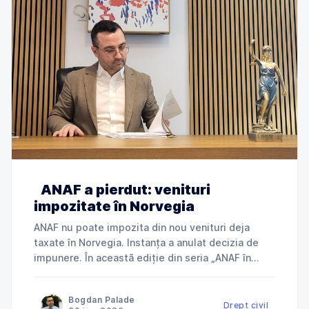
ANAF a pierdut: venituri
impozitate în Norvegia
ANAF nu poate impozita din nou venituri deja
taxate în Norvegia. Instanța a anulat decizia de
impunere. În această ediție din seria „ANAF în
instanță”, explicăm cum Tribunalul Ialomița a
anulat o decizie de impunere prin care ANAF
Bogdan Palade
încerca să taxeze în România venituri deja
Drept civil