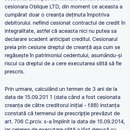
cesionara Oblique LTD, din moment ce aceasta a
cumpărat doar o creanța deținuta împotriva
debitorului. nefiind cesionat contractul de credit în
integralitate, astfel că aceasta nici nu putea sa
declarare scadent anticipat creditul. Cesionarul
preia prin cesiune dreptul de creanță așa cum se
regăsește în patrimoniul cedentului, asumându-și
riscul ca dreptul de a cere executarea silită să fie
prescris.
Prin urmare, calculând un termen de 3 ani de la
data de 15.09.201 1 (data când a fost cesionata
creanța de către creditorul inițial - f.88) instanța
constată că termenul de prescripție prevăzut de
art. 706 C.prciv. s-a împlinit la data de 15.09.2014,
iar cererea de executare silită a lôst depusă cu