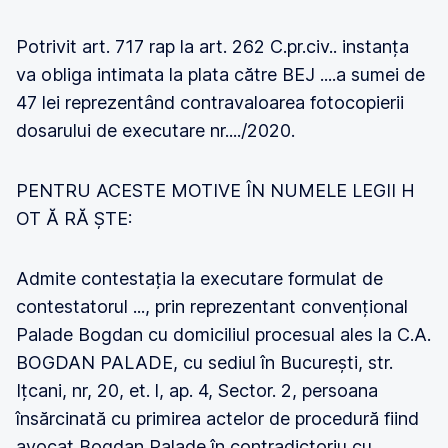
Potrivit art. 717 rap la art. 262 C.pr.civ.. instanța
va obliga intimata la plata către BEJ ....a sumei de
47 lei reprezentând contravaloarea fotocopierii
dosarului de executare nr..../2020.
PENTRU ACESTE MOTIVE ÎN NUMELE LEGII H
OT Ă RĂ ȘTE:
Admite contestația la executare formulat de
contestatorul ..., prin reprezentant convențional
Palade Bogdan cu domiciliul procesual ales la C.A.
BOGDAN PALADE, cu sediul în București, str.
Ițcani, nr, 20, et. l, ap. 4, Sector. 2, persoana
însărcinată cu primirea actelor de procedură fiind
avocat Bogdan Palade în contradictoriu cu