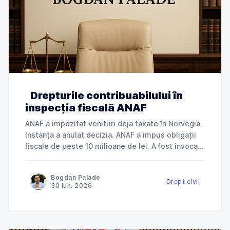
Drepturile contribuabilului în
inspecția fiscală ANAF
ANAF a impozitat venituri deja taxate în Norvegia.
Instanța a anulat decizia. ANAF a impus obligații
fiscale de peste 10 milioane de lei. A fost invocată
încălcarea dreptului la apărare. ANAF a refuzat
deductibilitatea cheltuielilor. Instanța a dat
Bogdan Palade
dreptate contribuabilului. Jurisprudență explicată
Drept civil
30 iun. 2026
de Cabinet Avocat Bogdan Palade DIN SERIA
„ANAF