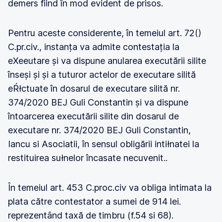
demers fiind în mod evident de prisos.
Pentru aceste considerente, în temeiul art. 72()
C.pr.civ., instanța va admite contestația la
eXeeutare și va dispune anularea executării silite
înseși și și a tuturor actelor de executare silită
eŔłctuate în dosarul de executare silită nr.
374/2020 BEJ Guli Constantin și va dispune
întoarcerea executării silite din dosarul de
executare nr. 374/2020 BEJ Guli Constantin,
Iancu si Asociatii, în sensul obligării intiłnatei la
restituirea sułnelor încasate necuvenit..
În temeiul art. 453 C.proc.civ va obliga intimata la
plata către contestator a sumei de 914 lei.
reprezentând taxă de timbru (f.54 si 68).