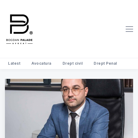
Latest
Avocatura
Drept civil
Drept Penal
Search Avocat Bogdan Palade | D