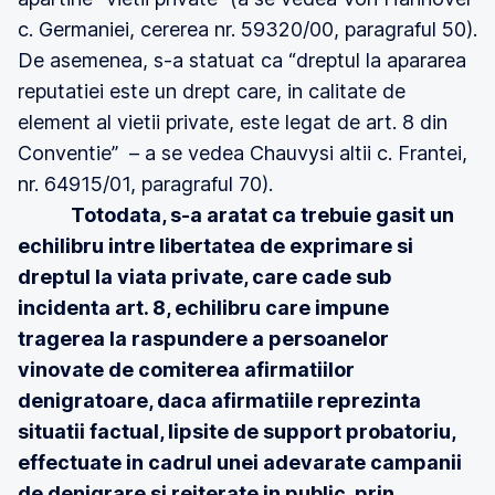
c. Germaniei, cererea nr. 59320/00, paragraful 50).
De asemenea, s-a statuat ca “dreptul la apararea
reputatiei este un drept care, in calitate de
element al vietii private, este legat de art. 8 din
Conventie” – a se vedea Chauvysi altii c. Frantei,
nr. 64915/01, paragraful 70).
Totodata, s-a aratat ca trebuie gasit un
echilibru intre libertatea de exprimare si
dreptul la viata private, care cade sub
incidenta art. 8, echilibru care impune
tragerea la raspundere a persoanelor
vinovate de comiterea afirmatiilor
denigratoare, daca afirmatiile reprezinta
situatii factual, lipsite de support probatoriu,
effectuate in cadrul unei adevarate campanii
de denigrare si reiterate in public, prin