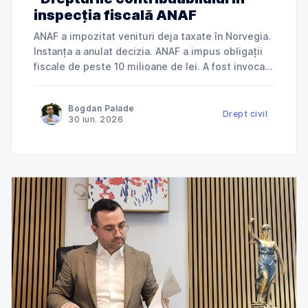
inspecția fiscală ANAF
ANAF a impozitat venituri deja taxate în Norvegia.
Instanța a anulat decizia. ANAF a impus obligații
fiscale de peste 10 milioane de lei. A fost invocată
încălcarea dreptului la apărare. ANAF a refuzat
deductibilitatea cheltuielilor. Instanța a dat
Bogdan Palade
dreptate contribuabilului. Jurisprudență explicată
Drept civil
30 iun. 2026
de Cabinet Avocat Bogdan Palade DIN SERIA
„ANAF