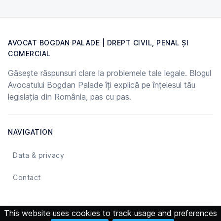
AVOCAT BOGDAN PALADE | DREPT CIVIL, PENAL ȘI
COMERCIAL
Găsește răspunsuri clare la problemele tale legale. Blogul
Avocatului Bogdan Palade îți explică pe înțelesul tău
legislația din România, pas cu pas.
NAVIGATION
Data & privacy
Contact
This website uses cookies to track usage and preferences
© 2026 Avocat Bogdan Palade | Drept Civil, Penal și Comercial -