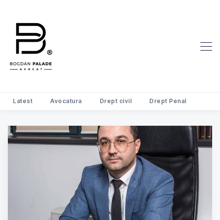
Latest
Avocatura
Drept civil
Drept Penal
Search Avocat Bogdan Palade | D