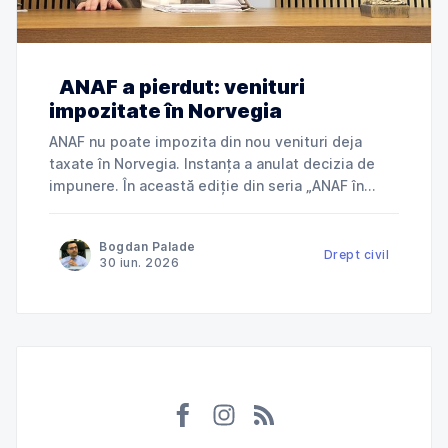
ANAF a pierdut: venituri
impozitate în Norvegia
ANAF nu poate impozita din nou venituri deja
taxate în Norvegia. Instanța a anulat decizia de
impunere. În această ediție din seria „ANAF în
instanță”, explicăm cum Tribunalul Ialomița a
anulat o decizie de impunere prin care ANAF
Bogdan Palade
încerca să taxeze în România venituri deja
Drept civil
30 iun. 2026
impozitate în Norvegia și ce