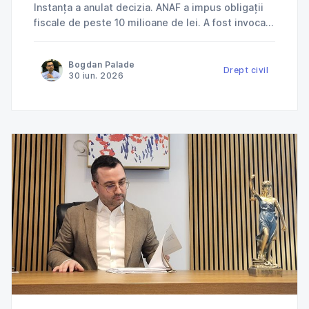
Instanța a anulat decizia. ANAF a impus obligații
fiscale de peste 10 milioane de lei. A fost invocată
încălcarea dreptului la apărare. ANAF a refuzat
deductibilitatea cheltuielilor. Instanța a dat
Bogdan Palade
dreptate contribuabilului. Jurisprudență explicată
Drept civil
30 iun. 2026
de Cabinet Avocat Bogdan Palade DIN SERIA
„ANAF