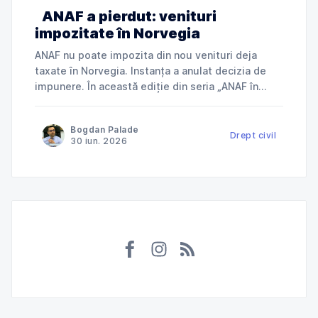
ANAF a pierdut: venituri
impozitate în Norvegia
ANAF nu poate impozita din nou venituri deja
taxate în Norvegia. Instanța a anulat decizia de
impunere. În această ediție din seria „ANAF în
instanță”, explicăm cum Tribunalul Ialomița a
anulat o decizie de impunere prin care ANAF
Bogdan Palade
încerca să taxeze în România venituri deja
Drept civil
30 iun. 2026
impozitate în Norvegia și ce