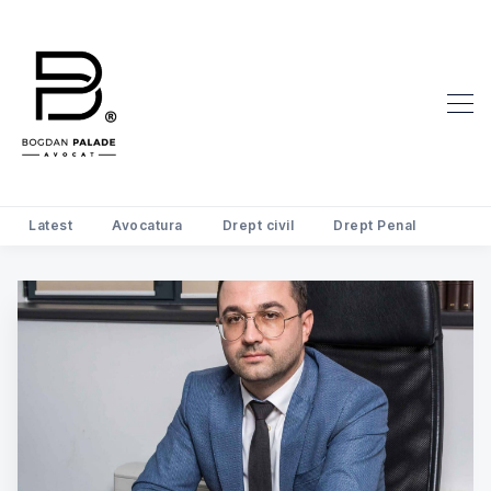
Search Avocat Bogdan Palade | D
Latest
Avocatura
Drept civil
Drept Penal