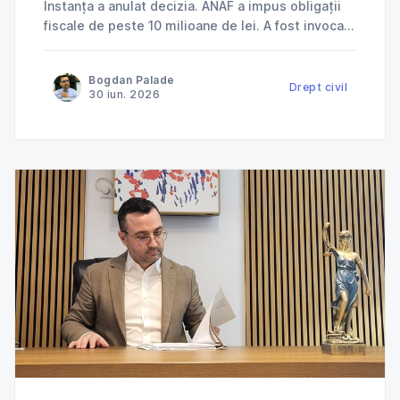
Instanța a anulat decizia. ANAF a impus obligații
fiscale de peste 10 milioane de lei. A fost invocată
încălcarea dreptului la apărare. ANAF a refuzat
deductibilitatea cheltuielilor. Instanța a dat
Bogdan Palade
dreptate contribuabilului. Jurisprudență explicată
Drept civil
30 iun. 2026
de Cabinet Avocat Bogdan Palade DIN SERIA
„ANAF