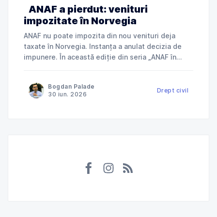
ANAF a pierdut: venituri
impozitate în Norvegia
ANAF nu poate impozita din nou venituri deja
taxate în Norvegia. Instanța a anulat decizia de
impunere. În această ediție din seria „ANAF în
instanță”, explicăm cum Tribunalul Ialomița a
anulat o decizie de impunere prin care ANAF
Bogdan Palade
încerca să taxeze în România venituri deja
Drept civil
30 iun. 2026
impozitate în Norvegia și ce