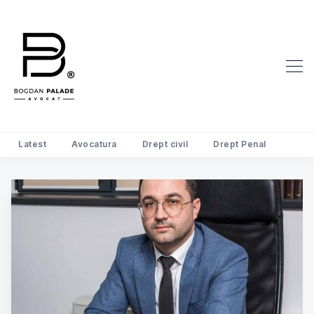
Latest
Avocatura
Drept civil
Drept Penal
Search Avocat Bogdan Palade | D