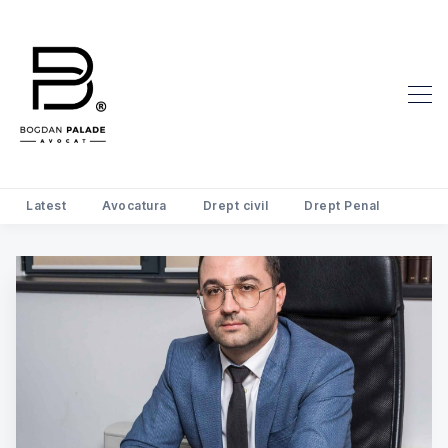
Search Avocat Bogdan Palade | D
Latest
Avocatura
Drept civil
Drept Penal