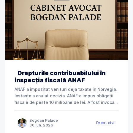
Drepturile contribuabilului în
inspecția fiscală ANAF
ANAF a impozitat venituri deja taxate în Norvegia.
Instanța a anulat decizia. ANAF a impus obligații
fiscale de peste 10 milioane de lei. A fost invocată
încălcarea dreptului la apărare. ANAF a refuzat
deductibilitatea cheltuielilor. Instanța a dat
Bogdan Palade
dreptate contribuabilului. Jurisprudență explicată
Drept civil
30 iun. 2026
de Cabinet Avocat Bogdan Palade DIN SERIA