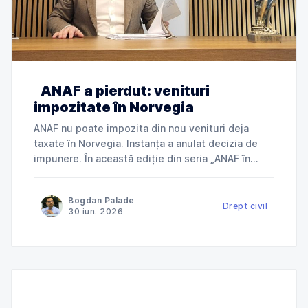
ANAF a pierdut: venituri
impozitate în Norvegia
ANAF nu poate impozita din nou venituri deja
taxate în Norvegia. Instanța a anulat decizia de
impunere. În această ediție din seria „ANAF în
instanță”, explicăm cum Tribunalul Ialomița a
anulat o decizie de impunere prin care ANAF
Bogdan Palade
încerca să taxeze în România venituri deja
Drept civil
30 iun. 2026
impozitate în Norvegia și ce