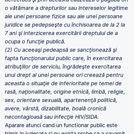
o vătămare a drepturilor sau intereselor legitime
ale unei persoane fizice sau ale unei persoane
juridice se pedepseşte cu închisoarea de la 2 la
7 ani şi interzicerea exercitării dreptului de a
ocupa o funcţie publică.
(2) Cu aceeaşi pedeapsă se sancţionează şi
fapta funcţionarului public care, în exercitarea
atribuţiilor de serviciu, îngrădeşte exercitarea
unui drept al unei persoane ori creează pentru
aceasta o situaţie de inferioritate pe temei de
rasă, naţionalitate, origine etnică, limbă, religie,
sex, orientare sexuală, apartenenţă politică,
avere, vârstă, dizabilitate, boală cronică
necontagioasă sau infecţie HIV/SIDA.
Aparare atunci cand un functionar public este
trimis in judecata si nu exista probe ca a savarsit