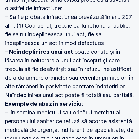
o astfel de infractiune:
– Sa fie probata infractiunea
prevăzută în art. 297
alin. (1) Cod penal, trebuie ca functionarul public,
fie sa nu indeplineasca unui act, fie sa
indeplineasca un act in mod defectuos
– Neîndeplinirea unui act
poate consta şi în
lăsarea în nelucrare a unui act început şi care
trebuia să fie desăvârşit sau în refuzul nejustificat
de a da urmare ordinelor sau cererilor primite ori în
alte rămâneri în pasivitate contrare îndatoririlor.
Neîndeplinirea unui act poate fi totală sau parţială.
Exemple de abuz în serviciu
:
– în sarcina medicului sau oricărui membru al
personalului sanitar ce refuză să acorde asistenţă
medicală de urgenţă, indiferent de specialitate, de
locul unde se află sau dacă este în timpul ori în