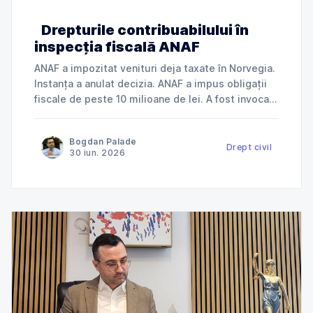
Drepturile contribuabilului în
inspecția fiscală ANAF
ANAF a impozitat venituri deja taxate în Norvegia.
Instanța a anulat decizia. ANAF a impus obligații
fiscale de peste 10 milioane de lei. A fost invocată
încălcarea dreptului la apărare. ANAF a refuzat
deductibilitatea cheltuielilor. Instanța a dat
Bogdan Palade
dreptate contribuabilului. Jurisprudență explicată
Drept civil
30 iun. 2026
de Cabinet Avocat Bogdan Palade DIN SERIA
„ANAF