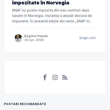
impozitate în Norvegia
ANAF nu poate impozita din nou venituri deja
taxate în Norvegia. Instanța a anulat decizia de
impunere. În această ediție din seria „ANAF în
instanță”, explicăm cum Tribunalul Ialomița a
anulat o decizie de impunere prin care ANAF
Bogdan Palade
încerca să taxeze în România venituri deja
Drept civil
30 iun. 2026
impozitate în Norvegia și ce
POSTARI RECOMANDATE