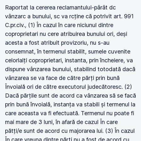
Raportat la cererea reclamantului-pârât dc
vânzarc a bunului, sc va rcține că potrivit art. 991
C.pr.civ., (1) În cazul în care niciunul dintre
coproprietari nu cere atribuirea bunului ori, deși
acesta a fost atribuit provizoriu, nu s-au
consemnat, în termenul stabilit, sumele cuvenite
celorlalți coproprietari, instanta, prin încheiere, va
dispune vânzarea bunului, stabilind totodată dacă
vânzarea se va face de către părți prin bună
Învoială ori de către executorul judecătoresc. (2)
Dacă părțile sunt de acord ca vânzarea să se facă
prin bună învoială, instanța va stabili și termenul la
care aceasta va fi efectuată. Termenul nu poate fi
mai mare de 3 luni, în afară de cazul În care
pătți/e sunt de acord cu majorarea lui. (3) În cazul
În care vreuna dintre părți nu a fost de acord cu