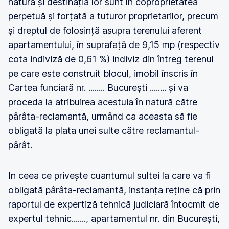
natura și destinația lor sunt în coproprietatea
perpetuă și forțată a tuturor proprietarilor, precum
și dreptul de folosință asupra terenului aferent
apartamentului, în suprafață de 9,15 mp (respectiv
cota indiviză de 0,61 %) indiviz din întreg terenul
pe care este construit blocul, imobil înscris în
Cartea funciară nr. ........ București ........ și va
proceda la atribuirea acestuia în natură către
pârâta-reclamantă, urmând ca aceasta să fie
obligată la plata unei sulte către reclamantul-
pârât.
In ceea ce privește cuantumul sultei la care va fi
obligată pârâta-reclamantă, instanța reține că prin
raportul de expertiză tehnică judiciară întocmit de
expertul tehnic......., apartamentul nr. din București,