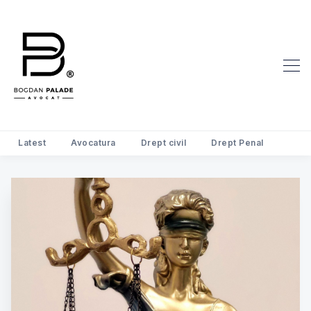
Latest
Avocatura
Drept civil
Drept Penal
Search Avocat Bogdan Palade | D