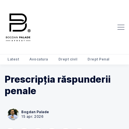
Latest
Avocatura
Drept civil
Drept Penal
Prescripția răspunderii
Search Avocat Bogdan Palade | D
penale
Bogdan Palade
15 apr. 2026