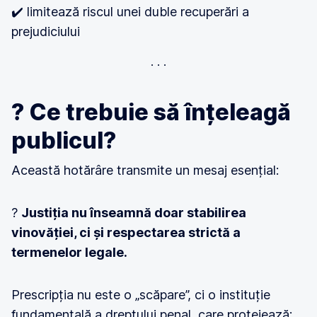
✔️ limitează riscul unei duble recuperări a
prejudiciului
? Ce trebuie să înțeleagă
publicul?
Această hotărâre transmite un mesaj esențial:
?
Justiția nu înseamnă doar stabilirea
vinovăției, ci și respectarea strictă a
termenelor legale.
Prescripția nu este o „scăpare”, ci o instituție
fundamentală a dreptului penal, care protejează: