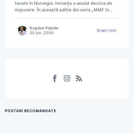
taxate în Norvegia. Instanța a anulat decizia de
impunere. În această ediție din seria „ANAF în
instanță”, explicăm cum Tribunalul Ialomița a
anulat o decizie de impunere prin care ANAF
Bogdan Palade
încerca să taxeze în România venituri deja
Drept civil
30 iun. 2026
impozitate în Norvegia și ce
POSTARI RECOMANDATE