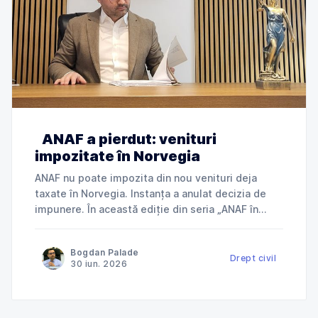
ANAF a pierdut: venituri
impozitate în Norvegia
ANAF nu poate impozita din nou venituri deja
taxate în Norvegia. Instanța a anulat decizia de
impunere. În această ediție din seria „ANAF în
instanță”, explicăm cum Tribunalul Ialomița a
anulat o decizie de impunere prin care ANAF
Bogdan Palade
încerca să taxeze în România venituri deja
Drept civil
30 iun. 2026
impozitate în Norvegia și ce