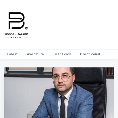
Latest
Avocatura
Drept civil
Drept Penal
Search Avocat Bogdan Palade | D