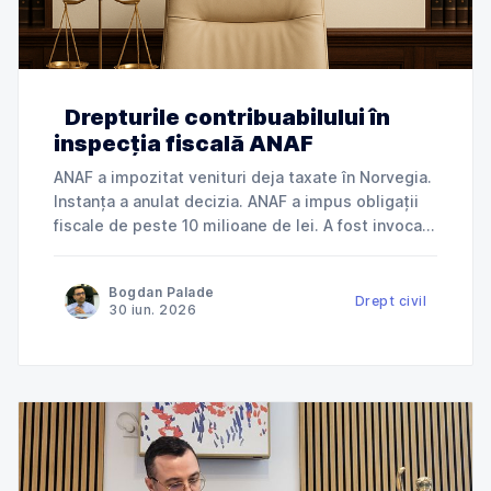
Drepturile contribuabilului în
inspecția fiscală ANAF
ANAF a impozitat venituri deja taxate în Norvegia.
Instanța a anulat decizia. ANAF a impus obligații
fiscale de peste 10 milioane de lei. A fost invocată
încălcarea dreptului la apărare. ANAF a refuzat
deductibilitatea cheltuielilor. Instanța a dat
Bogdan Palade
dreptate contribuabilului. Jurisprudență explicată
Drept civil
30 iun. 2026
de Cabinet Avocat Bogdan Palade DIN SERIA
„ANAF